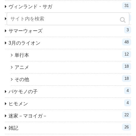
31
ヴィンランド・サガ
25
累－かさね－
3
サマーウォーズ
48
3月のライオン
12
単行本
18
アニメ
18
その他
4
バケモノの子
4
ヒモメン
22
迷家－マヨイガ－
26
雑記