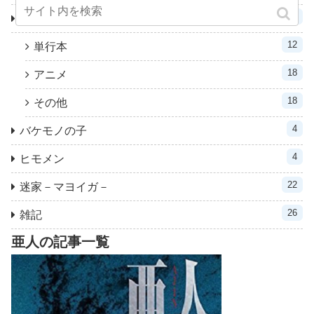
48
3月のライオン
12
単行本
18
アニメ
18
その他
4
バケモノの子
4
ヒモメン
22
迷家－マヨイガ－
26
雑記
亜人の記事一覧