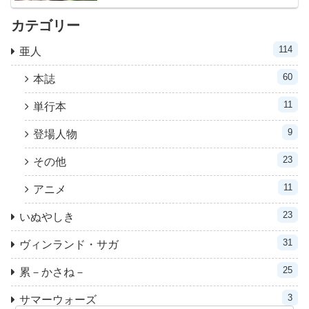
カテゴリー
114
亜人
60
本誌
11
単行本
9
登場人物
23
その他
11
アニメ
23
いぬやしき
31
ヴィンランド・サガ
25
累－かさね－
3
サマーウォーズ