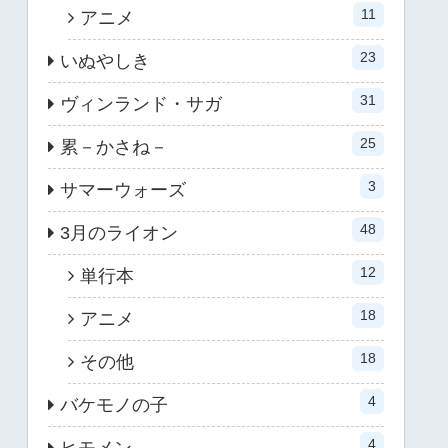
11
アニメ
23
いぬやしき
31
ヴィンランド・サガ
25
累－かさね－
3
サマーウォーズ
48
3月のライオン
12
単行本
18
アニメ
18
その他
4
バケモノの子
4
ヒモメン