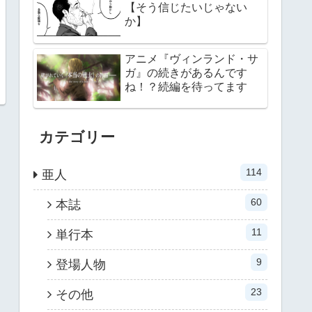
【そう信じたいじゃない
か】
アニメ『ヴィンランド・サ
ガ』の続きがあるんです
ね！？続編を待ってます
カテゴリー
114
亜人
60
本誌
11
単行本
9
登場人物
23
その他