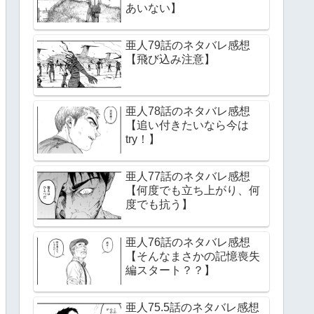
あいない】
亜人79話のネタバレ感想
【飛び込み注意】
亜人78話のネタバレ感想
【追い付きたいなら今は
try！】
亜人77話のネタバレ感想
【何度でも立ち上がり、何
度でも抗う】
亜人76話のネタバレ感想
【そんなまさかの記憶喪失
編スタート？？】
亜人75.5話のネタバレ感想