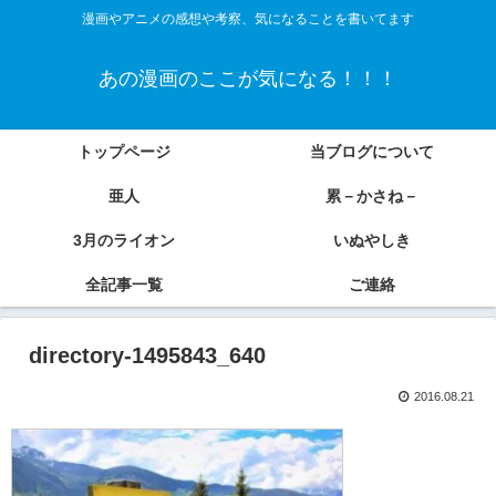
漫画やアニメの感想や考察、気になることを書いてます
あの漫画のここが気になる！！！
トップページ
当ブログについて
亜人
累－かさね－
3月のライオン
いぬやしき
全記事一覧
ご連絡
directory-1495843_640
2016.08.21