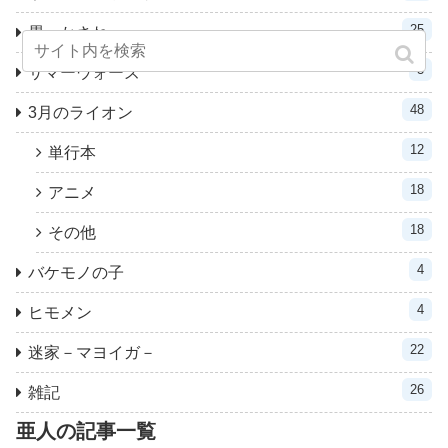
25
累－かさね－
3
サマーウォーズ
48
3月のライオン
12
単行本
18
アニメ
18
その他
4
バケモノの子
4
ヒモメン
22
迷家－マヨイガ－
26
雑記
亜人の記事一覧