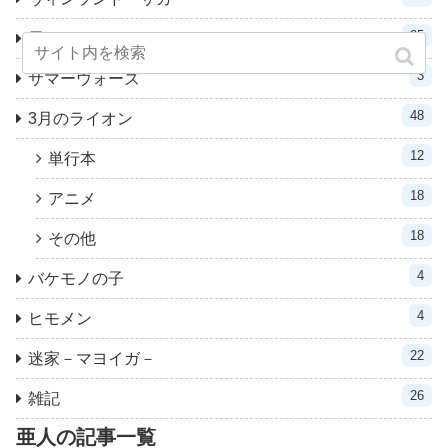
25
累－かさね－
3
サマーウォーズ
48
3月のライオン
12
単行本
18
アニメ
18
その他
4
バケモノの子
4
ヒモメン
22
迷家－マヨイガ－
26
雑記
亜人の記事一覧