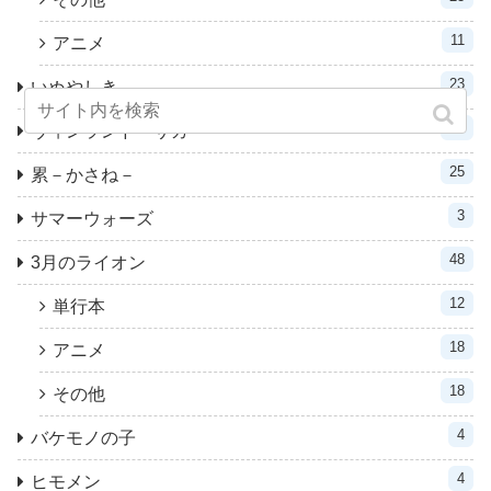
11
アニメ
23
いぬやしき
31
ヴィンランド・サガ
25
累－かさね－
3
サマーウォーズ
48
3月のライオン
12
単行本
18
アニメ
18
その他
4
バケモノの子
4
ヒモメン