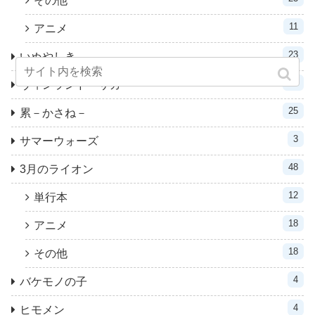
その他
11
アニメ
23
いぬやしき
31
ヴィンランド・サガ
25
累－かさね－
3
サマーウォーズ
48
3月のライオン
12
単行本
18
アニメ
18
その他
4
バケモノの子
4
ヒモメン