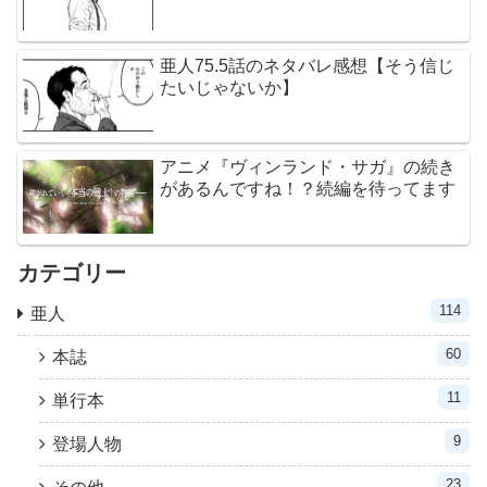
亜人75.5話のネタバレ感想【そう信じ
たいじゃないか】
アニメ『ヴィンランド・サガ』の続き
があるんですね！？続編を待ってます
カテゴリー
114
亜人
60
本誌
11
単行本
9
登場人物
23