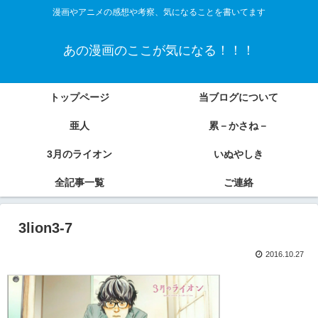
漫画やアニメの感想や考察、気になることを書いてます
あの漫画のここが気になる！！！
トップページ
当ブログについて
亜人
累－かさね－
3月のライオン
いぬやしき
全記事一覧
ご連絡
3lion3-7
2016.10.27