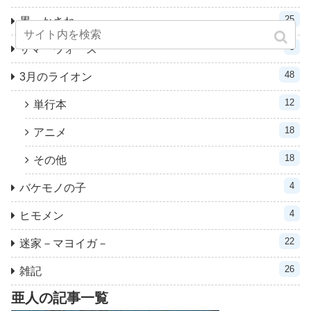
25
累－かさね－
3
サマーウォーズ
48
3月のライオン
12
単行本
18
アニメ
18
その他
4
バケモノの子
4
ヒモメン
22
迷家－マヨイガ－
26
雑記
亜人の記事一覧