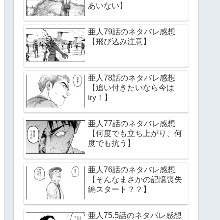
あいない】
亜人79話のネタバレ感想
【飛び込み注意】
亜人78話のネタバレ感想
【追い付きたいなら今は
try！】
亜人77話のネタバレ感想
【何度でも立ち上がり、何
度でも抗う】
亜人76話のネタバレ感想
【そんなまさかの記憶喪失
編スタート？？】
亜人75.5話のネタバレ感想