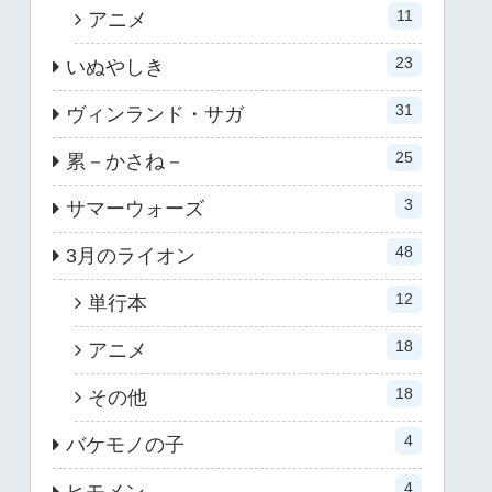
11
アニメ
23
いぬやしき
31
ヴィンランド・サガ
25
累－かさね－
3
サマーウォーズ
48
3月のライオン
12
単行本
18
アニメ
18
その他
4
バケモノの子
4
ヒモメン