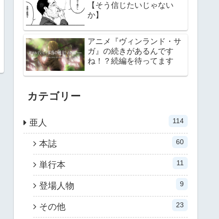
【そう信じたいじゃない
か】
アニメ『ヴィンランド・サ
ガ』の続きがあるんです
ね！？続編を待ってます
カテゴリー
114
亜人
60
本誌
11
単行本
9
登場人物
23
その他