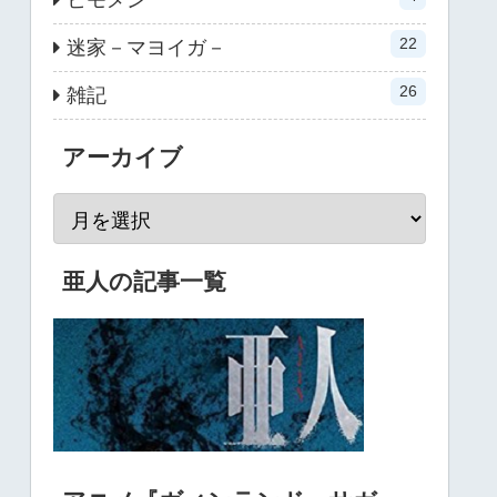
22
迷家－マヨイガ－
26
雑記
アーカイブ
亜人の記事一覧