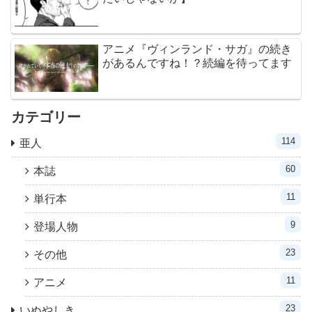
アニメ『ヴィンランド・サガ』の続き
があるんですね！？続編を待ってます
カテゴリー
114
亜人
60
本誌
11
単行本
9
登場人物
23
その他
11
アニメ
23
いぬやしき