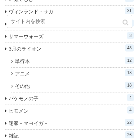
31
ヴィンランド・サガ
25
累－かさね－
3
サマーウォーズ
48
3月のライオン
12
単行本
18
アニメ
18
その他
4
バケモノの子
4
ヒモメン
22
迷家－マヨイガ－
26
雑記