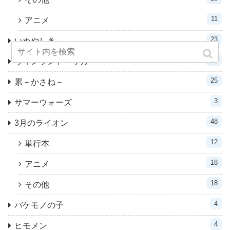
11
アニメ
23
いぬやしき
31
ヴィンランド・サガ
25
累－かさね－
3
サマーウォーズ
48
3月のライオン
12
単行本
18
アニメ
18
その他
4
バケモノの子
4
ヒモメン