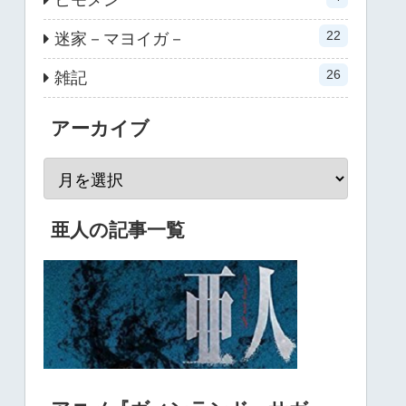
22
迷家－マヨイガ－
26
雑記
アーカイブ
亜人の記事一覧