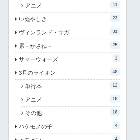
11
アニメ
23
いぬやしき
31
ヴィンランド・サガ
25
累－かさね－
3
サマーウォーズ
48
3月のライオン
12
単行本
18
アニメ
18
その他
4
バケモノの子
4
ヒモメン