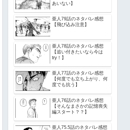
あいない】
亜人79話のネタバレ感想
【飛び込み注意】
亜人78話のネタバレ感想
【追い付きたいなら今は
try！】
亜人77話のネタバレ感想
【何度でも立ち上がり、何
度でも抗う】
亜人76話のネタバレ感想
【そんなまさかの記憶喪失
編スタート？？】
亜人75.5話のネタバレ感想