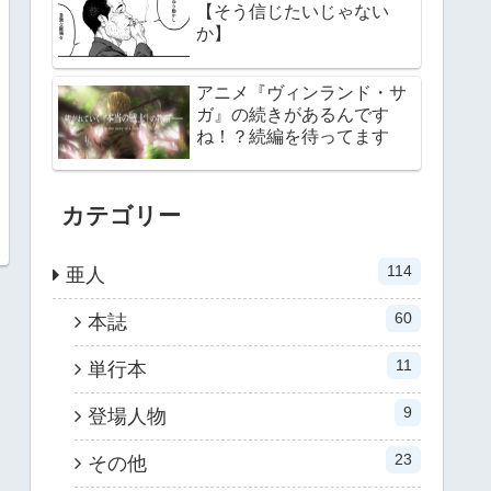
【そう信じたいじゃない
か】
アニメ『ヴィンランド・サ
ガ』の続きがあるんです
ね！？続編を待ってます
カテゴリー
114
亜人
60
本誌
11
単行本
9
登場人物
23
その他