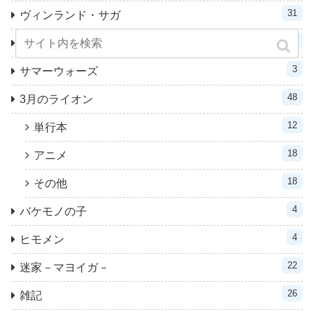
31
ヴィンランド・サガ
25
累－かさね－
3
サマーウォーズ
48
3月のライオン
12
単行本
18
アニメ
18
その他
4
バケモノの子
4
ヒモメン
22
迷家－マヨイガ－
26
雑記