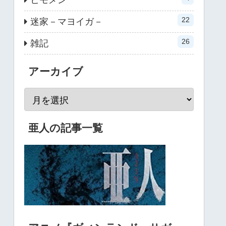
22
迷家－マヨイガ－
26
雑記
アーカイブ
亜人の記事一覧