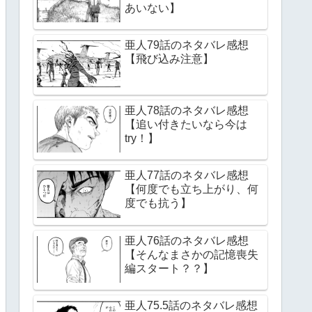
あいない】
亜人79話のネタバレ感想
【飛び込み注意】
亜人78話のネタバレ感想
【追い付きたいなら今は
try！】
亜人77話のネタバレ感想
【何度でも立ち上がり、何
度でも抗う】
亜人76話のネタバレ感想
【そんなまさかの記憶喪失
編スタート？？】
亜人75.5話のネタバレ感想