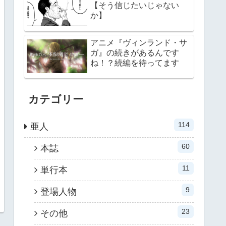
【そう信じたいじゃない
か】
アニメ『ヴィンランド・サ
ガ』の続きがあるんです
ね！？続編を待ってます
カテゴリー
114
亜人
60
本誌
11
単行本
9
登場人物
23
その他