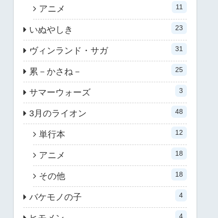
11
アニメ
23
いぬやしき
31
ヴィンランド・サガ
25
累－かさね－
3
サマーウォーズ
48
3月のライオン
12
単行本
18
アニメ
18
その他
4
バケモノの子
4
ヒモメン