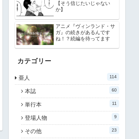
【そう信じたいじゃない
か】
アニメ『ヴィンランド・サ
ガ』の続きがあるんです
ね！？続編を待ってます
カテゴリー
114
亜人
60
本誌
11
単行本
9
登場人物
23
その他