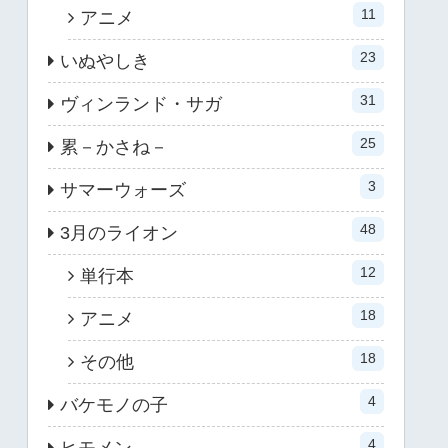
11
アニメ
23
いぬやしき
31
ヴィンランド・サガ
25
累－かさね－
3
サマーウォーズ
48
3月のライオン
12
単行本
18
アニメ
18
その他
4
バケモノの子
4
ヒモメン