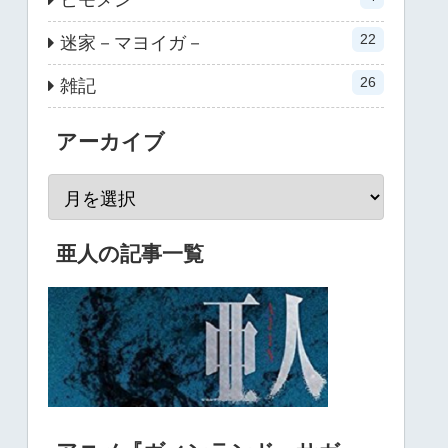
22
迷家－マヨイガ－
26
雑記
アーカイブ
亜人の記事一覧