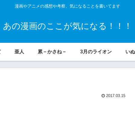
漫画やアニメの感想や考察、気になることを書いてます
あの漫画のここが気になる！！！
て
亜人
累－かさね－
3月のライオン
いぬ
2017.03.15