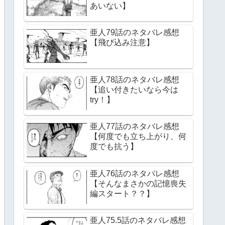
あいない】
亜人79話のネタバレ感想
【飛び込み注意】
亜人78話のネタバレ感想
【追い付きたいなら今は
try！】
亜人77話のネタバレ感想
【何度でも立ち上がり、何
度でも抗う】
亜人76話のネタバレ感想
【そんなまさかの記憶喪失
編スタート？？】
亜人75.5話のネタバレ感想