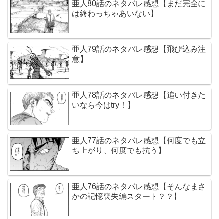
亜人80話のネタバレ感想【まだ完全に
は終わっちゃあいない】
亜人79話のネタバレ感想【飛び込み注
意】
亜人78話のネタバレ感想【追い付きた
いなら今はtry！】
亜人77話のネタバレ感想【何度でも立
ち上がり、何度でも抗う】
亜人76話のネタバレ感想【そんなまさ
かの記憶喪失編スタート？？】