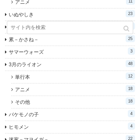
11
アニメ
23
いぬやしき
31
ヴィンランド・サガ
25
累－かさね－
3
サマーウォーズ
48
3月のライオン
12
単行本
18
アニメ
18
その他
4
バケモノの子
4
ヒモメン
22
迷家－マヨイガ－