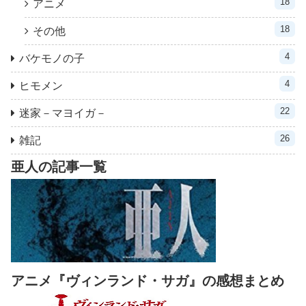
18
アニメ
18
その他
4
バケモノの子
4
ヒモメン
22
迷家－マヨイガ－
26
雑記
亜人の記事一覧
アニメ『ヴィンランド・サガ』の感想まとめ