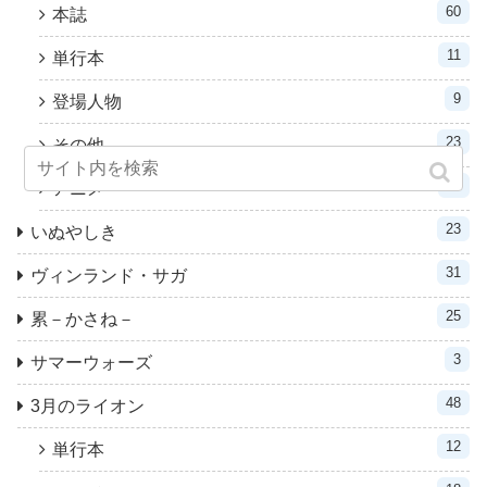
60
本誌
11
単行本
9
登場人物
23
その他
11
アニメ
23
いぬやしき
31
ヴィンランド・サガ
25
累－かさね－
3
サマーウォーズ
48
3月のライオン
12
単行本