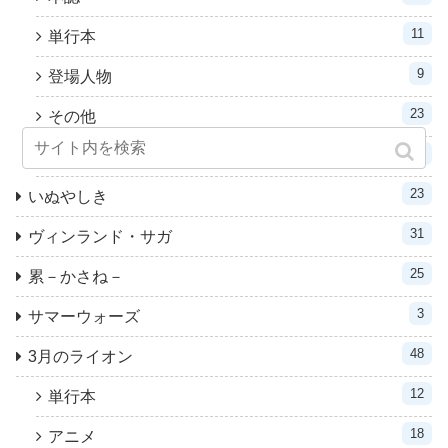
11
単行本
9
登場人物
23
その他
11
アニメ
23
いぬやしき
31
ヴィンランド・サガ
25
累－かさね－
3
サマーウォーズ
48
3月のライオン
12
単行本
18
アニメ