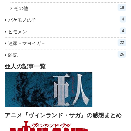
18
その他
4
バケモノの子
4
ヒモメン
22
迷家－マヨイガ－
26
雑記
亜人の記事一覧
アニメ『ヴィンランド・サガ』の感想まとめ