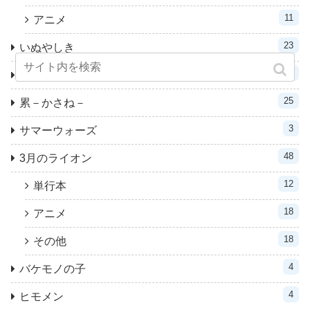
11
アニメ
23
いぬやしき
31
ヴィンランド・サガ
25
累－かさね－
3
サマーウォーズ
48
3月のライオン
12
単行本
18
アニメ
18
その他
4
バケモノの子
4
ヒモメン