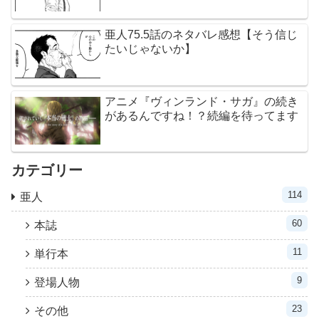
亜人75.5話のネタバレ感想【そう信じ
たいじゃないか】
アニメ『ヴィンランド・サガ』の続き
があるんですね！？続編を待ってます
カテゴリー
114
亜人
60
本誌
11
単行本
9
登場人物
23
その他