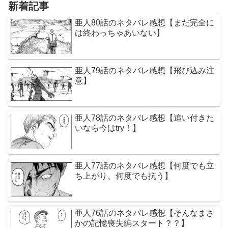
新着記事
亜人80話のネタバレ感想【まだ完全に
は終わっちゃあいない】
亜人79話のネタバレ感想【飛び込み注
意】
亜人78話のネタバレ感想【追い付きた
いなら今はtry！】
亜人77話のネタバレ感想【何度でも立
ち上がり、何度でも抗う】
亜人76話のネタバレ感想【そんなまさ
かの記憶喪失編スタート？？】