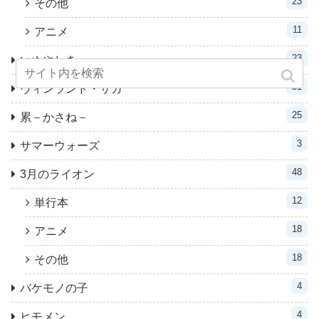
23
その他
11
アニメ
23
いぬやしき
31
ヴィンランド・サガ
25
累－かさね－
3
サマーウォーズ
48
3月のライオン
12
単行本
18
アニメ
18
その他
4
バケモノの子
4
ヒモメン