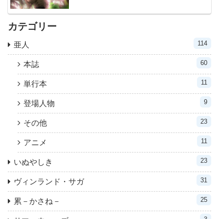
カテゴリー
114
亜人
60
本誌
11
単行本
9
登場人物
23
その他
11
アニメ
23
いぬやしき
31
ヴィンランド・サガ
25
累－かさね－