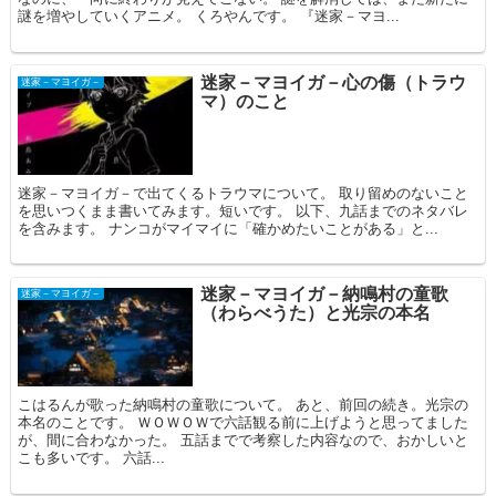
謎を増やしていくアニメ。 くろやんです。 『迷家－マヨ...
迷家－マヨイガ－心の傷（トラウ
迷家－マヨイガ－
マ）のこと
迷家－マヨイガ－で出てくるトラウマについて。 取り留めのないこと
を思いつくまま書いてみます。短いです。 以下、九話までのネタバレ
を含みます。 ナンコがマイマイに「確かめたいことがある」と...
迷家－マヨイガ－納鳴村の童歌
迷家－マヨイガ－
（わらべうた）と光宗の本名
こはるんが歌った納鳴村の童歌について。 あと、前回の続き。光宗の
本名のことです。 ＷＯＷＯＷで六話観る前に上げようと思ってました
が、間に合わなかった。 五話までで考察した内容なので、おかしいと
こも多いです。 六話...