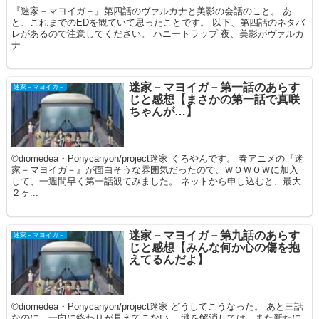
『迷家－マヨイガ－』第四話のヴァルカナと美影の会話のこと。 あ
と、これまでのEDを観ていて思ったことです。 以下、第四話のネタバ
レがあるので注意してください。 ハニートラップ 夜、美影がヴァルカ
ナ...
迷家－マヨイガ－第一話のあらす
迷家－マヨイガ－
じと感想【まさかの第一話で真咲
ちゃんが…】
©diomedea・Ponycanyon/project迷家 くろやんです。 春アニメの『迷
家－マヨイガ－』が面白そうな雰囲気だったので、ＷＯＷＯＷに加入
して、一週間早く第一話観てみました。 ネットから申し込むと、最大
２ヶ...
迷家－マヨイガ－第九話のあらす
迷家－マヨイガ－
じと感想【みんな何か心の傷を抱
えてるんだよ】
©diomedea・Ponycanyon/project迷家 どうしてこうなった。 あと三話
なのに、一向に終わりが見えてこない。 謎を解消しては、また新たに