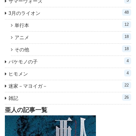
3
サマーウォーズ
48
3月のライオン
12
単行本
18
アニメ
18
その他
4
バケモノの子
4
ヒモメン
22
迷家－マヨイガ－
26
雑記
亜人の記事一覧