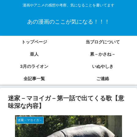
漫画やアニメの感想や考察、気になることを書いてます
あの漫画のここが気になる！！！
トップページ
当ブログについて
亜人
累－かさね－
3月のライオン
いぬやしき
全記事一覧
ご連絡
迷家－マヨイガ－第一話で出てくる歌【意
味深な内容】
迷家－マヨイガ－