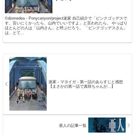
©diomedea・Ponycanyon/project迷家 自己紹介で「ピンクゴッデスで
す。言いにくかったら、山内でいいですよ」と言われたら。 やっぱり
ほとんどの人は「山内さん」と呼ぶだろう。 「ピンクゴッデスさん」
は、とて...
迷家－マヨイガ－第一話のあらすじと感想
【まさかの第一話で真咲ちゃんが…】
亜人の記事一覧