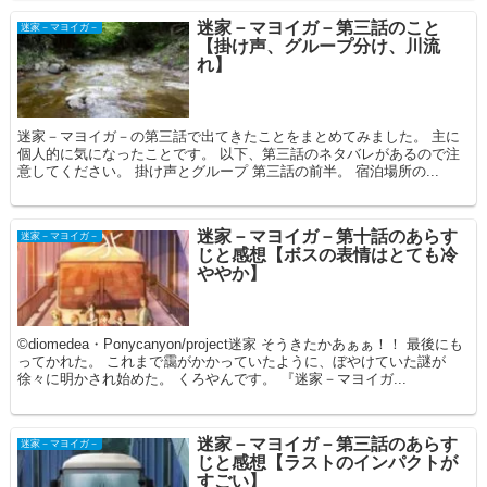
迷家－マヨイガ－第三話のこと
迷家－マヨイガ－
【掛け声、グループ分け、川流
れ】
迷家－マヨイガ－の第三話で出てきたことをまとめてみました。 主に
個人的に気になったことです。 以下、第三話のネタバレがあるので注
意してください。 掛け声とグループ 第三話の前半。 宿泊場所の...
迷家－マヨイガ－第十話のあらす
迷家－マヨイガ－
じと感想【ボスの表情はとても冷
ややか】
©diomedea・Ponycanyon/project迷家 そうきたかあぁぁ！！ 最後にも
ってかれた。 これまで靄がかかっていたように、ぼやけていた謎が
徐々に明かされ始めた。 くろやんです。 『迷家－マヨイガ...
迷家－マヨイガ－第三話のあらす
迷家－マヨイガ－
じと感想【ラストのインパクトが
すごい】