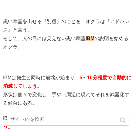
黒い幽霊を出せる『別種』のことを、オグラは『アドバン
ス』と言う。
そして、人の目には見えない黒い幽霊
IBM
の説明を始める
オグラ。
IBMは発生と同時に崩壊が始まり、
5～10分程度で自動的に
消滅してしまう。
形状は個々で変化し、手や口周辺に現れてそれを武器化す
る傾向にある。
IBMは
日に1～2体が限度で、雨の日は動かしづらくなるそ
う。