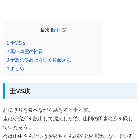
目次
[
閉じる
]
1
圭VS攻
2
黒い幽霊の性質
3
予想の斜め上をいく佐藤さん
4
まとめ
圭VS攻
おにぎりを食べながら話をする圭と攻。
圭は研究所を脱出して漂流した後、山間の田舎に身を隠し
ていたそう。
今は山中さんというお婆ちゃんの家でお世話になっている