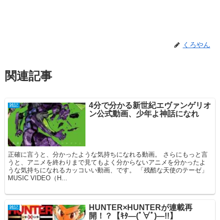
くろやん
関連記事
4分で分かる新世紀エヴァンゲリオ
雑記
ン公式動画、少年よ神話になれ
正確に言うと、分かったような気持ちになれる動画。 さらにもっと言
うと、アニメを終わりまで見てもよく分からないアニメを分かったよ
うな気持ちになれるカッコいい動画、です。 「残酷な天使のテーゼ」
MUSIC VIDEO（H...
HUNTER×HUNTERが連載再
雑記
開！？【ｷﾀ―(ﾟ∀ﾟ)―!!】