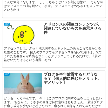
こんな気分になります。 しょっちゅうというか割と頻繁に。 そんな時
はディズニーの曲を聴いています。 ディズニーはめちゃくちゃファン
というわけ...
アドセンスの関連コンテンツが、
雑記
関連していないものを表示させる
件
アドセンスとは、ざっくり説明するとネット上のあちこちで見かける
広告のことです。 個人のブログでもアドセンスを貼っておけば、来て
くれたお客さんが広告をポチっとクリックしてくれるだけで、広告収
益がいただけるという有難いもの...
ブログを半年放置するとどうな
雑記
る？【個人的に感じたメリット、
デメリット】
どうも、くろやんです。 今日はこのブログに関する話をしようと思い
ます。 ちなみに、うさぎの画像は特に意味はありません。 最近ブログ
に癒し成分が少ないと感じたので、癒される画像を入れてみただけで