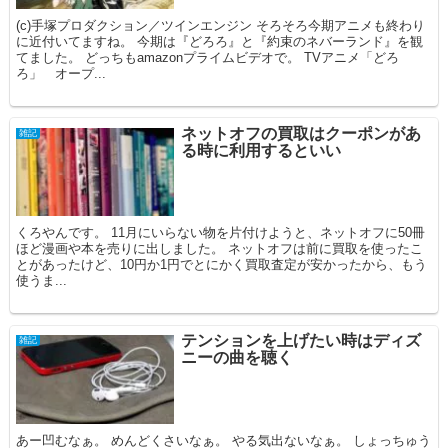
(c)手塚プロダクション／ツインエンジン そろそろ今期アニメも終わり
に近付いてますね。 今期は『どろろ』と『約束のネバーランド』を観
てました。 どっちもamazonプライムビデオで。 TVアニメ「どろ
ろ」 オープ...
ネットオフの買取はクーポンがあ
雑記
る時に利用するといい
くろやんです。 11月にいらない物を片付けようと、ネットオフに50冊
ほど漫画や本を売りに出しました。 ネットオフは前に買取を使ったこ
とがあったけど、10円か1円でとにかく買取査定が安かったから、もう
使うま...
テンションを上げたい時はディズ
雑記
ニーの曲を聴く
あー凹むなぁ。 めんどくさいなぁ。 やる気出ないなぁ。 しょっちゅう