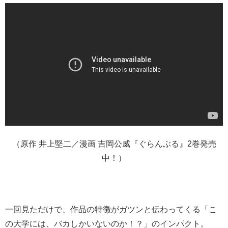
（原作 井上堅二／漫画 吉岡公威『ぐらんぶる』2巻発売
中！）
一回見ただけで、作品の特徴がガツンと伝わってくる「こ
の大学には、バカしかいないのか！？」のインパクト。