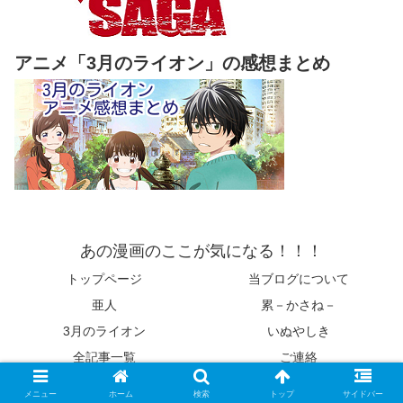
アニメ「3月のライオン」の感想まとめ
あの漫画のここが気になる！！！
トップページ
当ブログについて
亜人
累－かさね－
3月のライオン
いぬやしき
全記事一覧
ご連絡
© 2015 あの漫画のここが気になる！！！.
メニュー
ホーム
検索
トップ
サイドバー