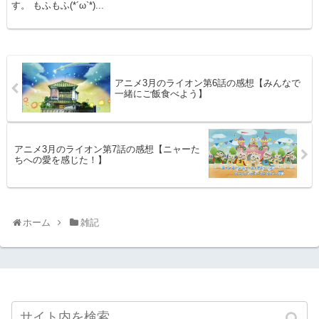
す。 もふもふ(*´ω`*)...
アニメ3月のライオン第6話の感想【みんなで
一緒にご飯食べよう】
アニメ3月のライオン第7話の感想【ニャーた
ちへの愛を感じた！】
ホーム
雑記