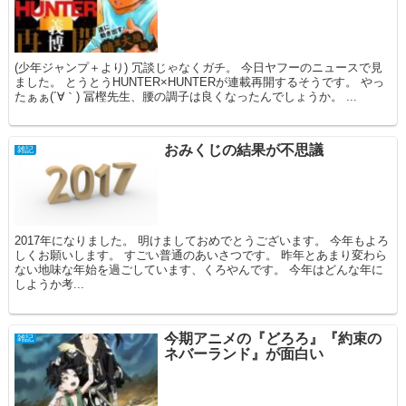
(少年ジャンプ＋より) 冗談じゃなくガチ。 今日ヤフーのニュースで見
ました。 とうとうHUNTER×HUNTERが連載再開するそうです。 やっ
たぁぁ(´∀｀) 冨樫先生、腰の調子は良くなったんでしょうか。 ...
おみくじの結果が不思議
雑記
2017年になりました。 明けましておめでとうございます。 今年もよろ
しくお願いします。 すごい普通のあいさつです。 昨年とあまり変わら
ない地味な年始を過ごしています、くろやんです。 今年はどんな年に
しようか考...
今期アニメの『どろろ』『約束の
雑記
ネバーランド』が面白い