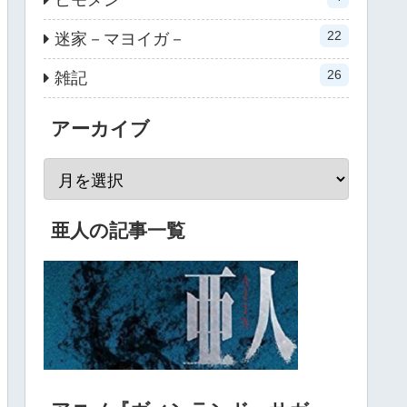
22
迷家－マヨイガ－
26
雑記
アーカイブ
亜人の記事一覧