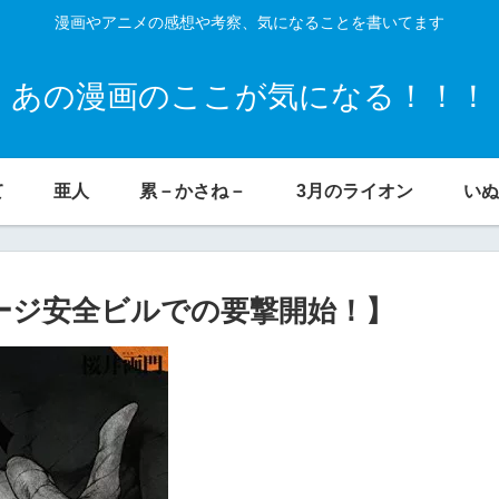
漫画やアニメの感想や考察、気になることを書いてます
あの漫画のここが気になる！！！
て
亜人
累－かさね－
3月のライオン
いぬ
ージ安全ビルでの要撃開始！】