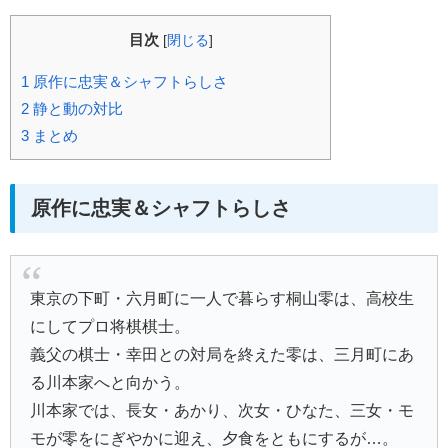
目次
[
閉じる
]
1
原作に忠実＆シャフトらしさ
2
静と動の対比
3
まとめ
原作に忠実＆シャフトらしさ
東京の下町・六月町に一人で暮らす桐山零は、高校生
にしてプロ将棋棋士。
義父の棋士・幸田との対局を終えた零は、三月町にあ
る川本家へと向かう。
川本家では、長女・あかり、次女・ひなた、三女・モ
モが零をにぎやかに迎え、夕食をともにするが…。