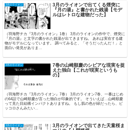
3月のライオンで出てくる煙突に
3月のライオン
『月の湯』と書かれた銭湯【モデ
ルはレトロな建物だった】
（羽海野チカ『3月のライオン』1巻） 3月のライオンの作中で、煙突に
『月の湯』と文字の書かれた銭湯が出てきますね。 あれは実在する建
物がモデルになっています。 調べてみると、「そうだったんだ！」と
面白い発見がありま...
7巻の山崎順慶のシビアな現実を捉
3月のライオン
えた独白【これが現実というも
の】
（羽海野チカ『3月のライオン』7巻） 3月のライオン7巻、一番はじめ
の64話で山崎順慶が言った独白が印象的です。 そういえば…山崎順慶
って見た目結構インパクトありますね。 もし肌の色が緑だったら、ピ
ッコロさんみたい...
3月のライオンで出てきた天童桜ま
3月のライオン