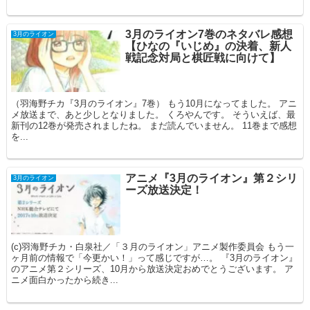
3月のライオン7巻のネタバレ感想
3月のライオン
【ひなの『いじめ』の決着、新人
戦記念対局と棋匠戦に向けて】
（羽海野チカ『3月のライオン』7巻） もう10月になってました。 アニ
メ放送まで、あと少しとなりました。 くろやんです。 そういえば、最
新刊の12巻が発売されましたね。 まだ読んでいません。 11巻まで感想
を...
アニメ『3月のライオン』第２シリ
3月のライオン
ーズ放送決定！
(c)羽海野チカ・白泉社／「３月のライオン」アニメ製作委員会 もう一
ヶ月前の情報で「今更かい！」って感じですが…。 『3月のライオン』
のアニメ第２シリーズ、10月から放送決定おめでとうございます。 ア
ニメ面白かったから続き...