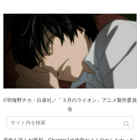
©羽海野チカ・白泉社／「３月のライオン」アニメ製作委員
会