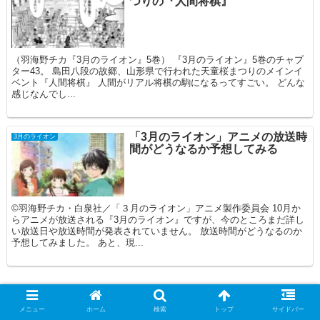
つりの『人間将棋』
（羽海野チカ『3月のライオン』5巻） 『3月のライオン』5巻のチャプ
ター43。 島田八段の故郷、山形県で行われた天童桜まつりのメインイ
ベント『人間将棋』 人間がリアル将棋の駒になるってすごい。 どんな
感じなんでし...
「3月のライオン」アニメの放送時
3月のライオン
間がどうなるか予想してみる
©羽海野チカ・白泉社／「３月のライオン」アニメ製作委員会 10月か
らアニメが放送される『3月のライオン』ですが、今のところまだ詳し
い放送日や放送時間が発表されていません。 放送時間がどうなるのか
予想してみました。 あと、現...
メニュー
ホーム
検索
トップ
サイドバー