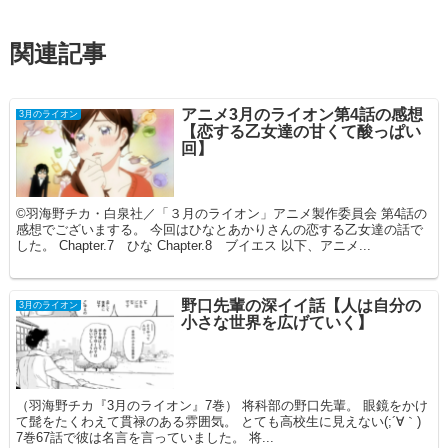
関連記事
アニメ3月のライオン第4話の感想
3月のライオン
【恋する乙女達の甘くて酸っぱい
回】
©羽海野チカ・白泉社／「３月のライオン」アニメ製作委員会 第4話の
感想でございまする。 今回はひなとあかりさんの恋する乙女達の話で
した。 Chapter.7 ひな Chapter.8 ブイエス 以下、アニメ...
野口先輩の深イイ話【人は自分の
3月のライオン
小さな世界を広げていく】
（羽海野チカ『3月のライオン』7巻） 将科部の野口先輩。 眼鏡をかけ
て髭をたくわえて貫禄のある雰囲気。 とても高校生に見えない(;´∀｀)
7巻67話で彼は名言を言っていました。 将...