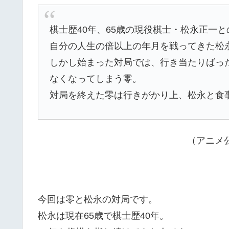
棋士歴40年、65歳の現役棋士・松永正一
自分の人生の倍以上の年月を戦ってきた松
しかし始まった対局では、行き当たりばっ
なくなってしまう零。
対局を終えた零は行きがかり上、松永と食
（アニメ
今回は零と松永の対局です。
松永は現在65歳で棋士歴40年。