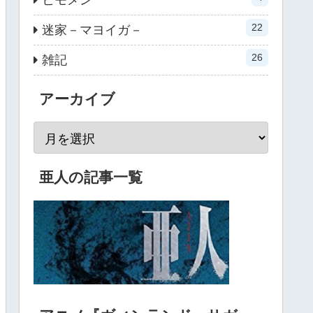
22
迷家－マヨイガ－
26
雑記
アーカイブ
亜人の記事一覧