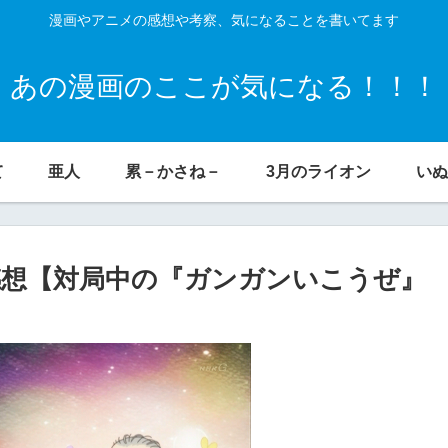
漫画やアニメの感想や考察、気になることを書いてます
あの漫画のここが気になる！！！
て
亜人
累－かさね－
3月のライオン
いぬ
感想【対局中の『ガンガンいこうぜ』