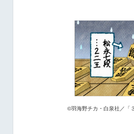
©羽海野チカ・白泉社／「