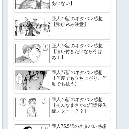
あいない】
亜人79話のネタバレ感想
【飛び込み注意】
亜人78話のネタバレ感想
【追い付きたいなら今は
try！】
亜人77話のネタバレ感想
【何度でも立ち上がり、何
度でも抗う】
亜人76話のネタバレ感想
【そんなまさかの記憶喪失
編スタート？？】
亜人75.5話のネタバレ感想