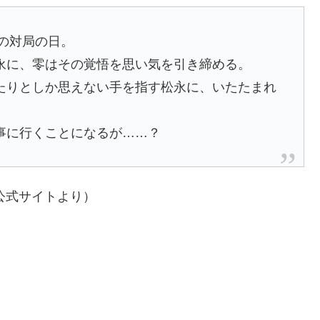
との対局の日。
永に、零はその覚悟を思い気を引き締める。
たりとしか思えない手を指す松永に、いたたまれ
事に行くことになるが……？
公式サイトより）