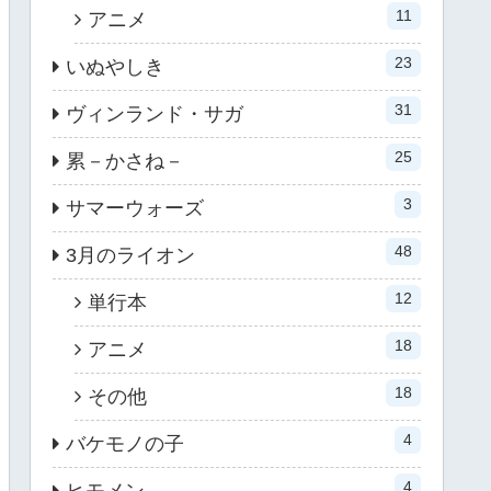
11
アニメ
23
いぬやしき
31
ヴィンランド・サガ
25
累－かさね－
3
サマーウォーズ
48
3月のライオン
12
単行本
18
アニメ
18
その他
4
バケモノの子
4
ヒモメン