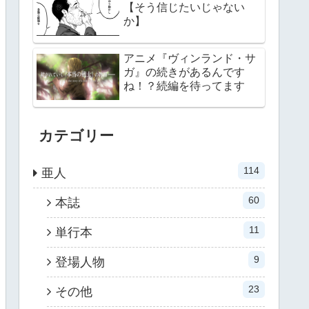
【そう信じたいじゃない
か】
アニメ『ヴィンランド・サ
ガ』の続きがあるんです
ね！？続編を待ってます
カテゴリー
114
亜人
60
本誌
11
単行本
9
登場人物
23
その他