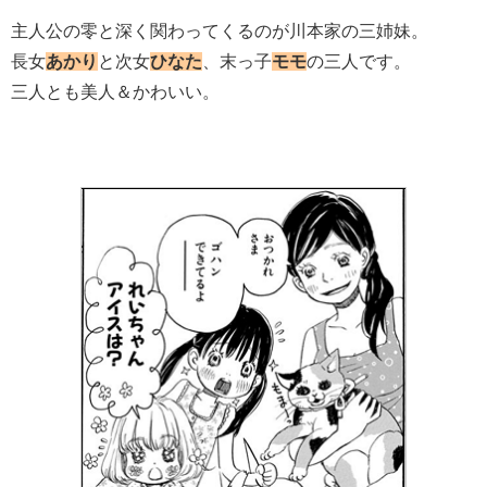
主人公の零と深く関わってくるのが川本家の三姉妹。
長女
あかり
と次女
ひなた
、末っ子
モモ
の三人です。
三人とも美人＆かわいい。