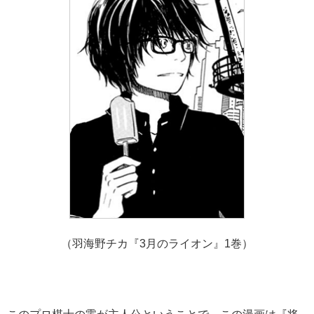
（羽海野チカ『3月のライオン』1巻）