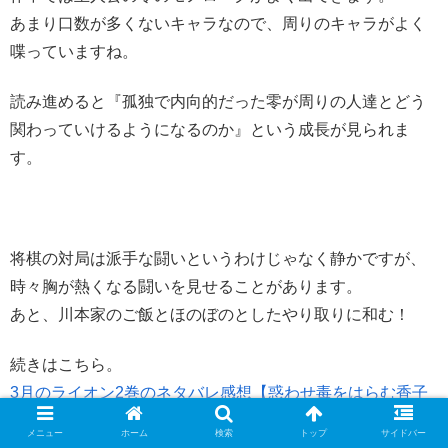
あまり口数が多くないキャラなので、周りのキャラがよく
喋っていますね。
読み進めると『孤独で内向的だった零が周りの人達とどう
関わっていけるようになるのか』という成長が見られま
す。
将棋の対局は派手な闘いというわけじゃなく静かですが、
時々胸が熱くなる闘いを見せることがあります。
あと、川本家のご飯とほのぼのとしたやり取りに和む！
続きはこちら。
3月のライオン2巻のネタバレ感想【惑わせ毒をはらむ香子
の言葉と獣の咆哮】
メニュー
ホーム
検索
トップ
サイドバー