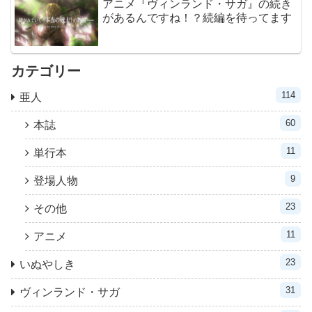
アニメ『ヴィンランド・サガ』の続き
があるんですね！？続編を待ってます
カテゴリー
114
亜人
60
本誌
11
単行本
9
登場人物
23
その他
11
アニメ
23
いぬやしき
31
ヴィンランド・サガ