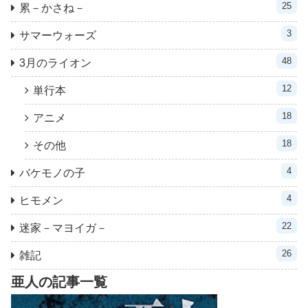
25
累－かさね－
3
サマーウォーズ
48
3月のライオン
12
単行本
18
アニメ
18
その他
4
バケモノの子
4
ヒモメン
22
迷家－マヨイガ－
26
雑記
亜人の記事一覧