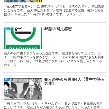
（good!アフタヌーン 2016年7号） どうも、くろやんです。 前回39話
はこちらです。 亜人39話のネタバレ感想【交差する記憶、確かにある
信頼】 今回は丸々15階の戦いの様子です。 ボリューム...
46話の補足感想
亜人
亜人46話で書ききれなかった感想です。 補足的な感じでどうぞ。 以
下、10巻のネタバレを含みます。 フラッドの影響 今回はいきなり新キ
ャラは出るわ、新しい情報は明かされるわ、小ネタが盛り込まれてる
わで、な...
亜人の平沢ら黒服4人【背中で語る
亜人
男達】
（桜井画門『亜人』5巻） くろやんです。 亜人で出てくる黒服の男達
についてです。 初めはただのモブかと思っていたら、ちゃんと名前も