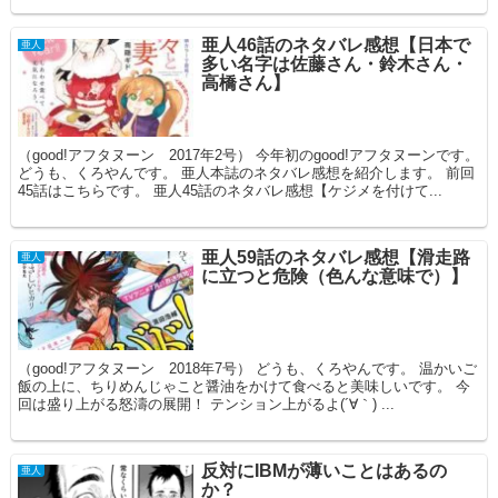
亜人46話のネタバレ感想【日本で
亜人
多い名字は佐藤さん・鈴木さん・
高橋さん】
（good!アフタヌーン 2017年2号） 今年初のgood!アフタヌーンです。
どうも、くろやんです。 亜人本誌のネタバレ感想を紹介します。 前回
45話はこちらです。 亜人45話のネタバレ感想【ケジメを付けて...
亜人59話のネタバレ感想【滑走路
亜人
に立つと危険（色んな意味で）】
（good!アフタヌーン 2018年7号） どうも、くろやんです。 温かいご
飯の上に、ちりめんじゃこと醤油をかけて食べると美味しいです。 今
回は盛り上がる怒濤の展開！ テンション上がるよ(´∀｀) ...
反対にIBMが薄いことはあるの
亜人
か？