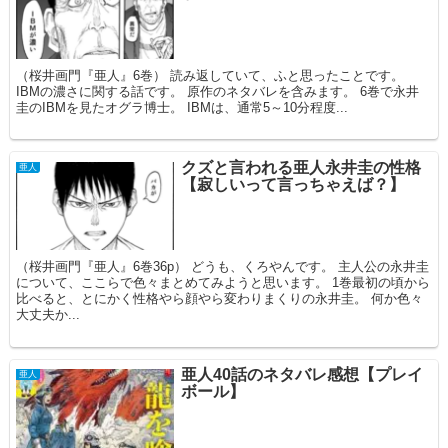
（桜井画門『亜人』6巻） 読み返していて、ふと思ったことです。
IBMの濃さに関する話です。 原作のネタバレを含みます。 6巻で永井
圭のIBMを見たオグラ博士。 IBMは、通常5～10分程度...
クズと言われる亜人永井圭の性格
亜人
【寂しいって言っちゃえば？】
（桜井画門『亜人』6巻36p） どうも、くろやんです。 主人公の永井圭
について、ここらで色々まとめてみようと思います。 1巻最初の頃から
比べると、とにかく性格やら顔やら変わりまくりの永井圭。 何か色々
大丈夫か...
亜人40話のネタバレ感想【プレイ
亜人
ボール】