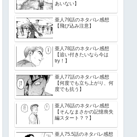
あいない】
亜人79話のネタバレ感想
【飛び込み注意】
亜人78話のネタバレ感想
【追い付きたいなら今は
try！】
亜人77話のネタバレ感想
【何度でも立ち上がり、何
度でも抗う】
亜人76話のネタバレ感想
【そんなまさかの記憶喪失
編スタート？？】
亜人75.5話のネタバレ感想