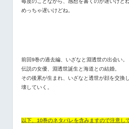
毎度のことながら、感想を書くのが遅いけど
めっちゃ遅いけどね。
前回9巻の過去編、いざなと淵透世の出会い。
伝説の女優、淵透世誕生と海道との結婚。
その後累が生まれ、いざなと透世が顔を交換
壊していく。
以下、10巻のネタバレを含みますので注意し