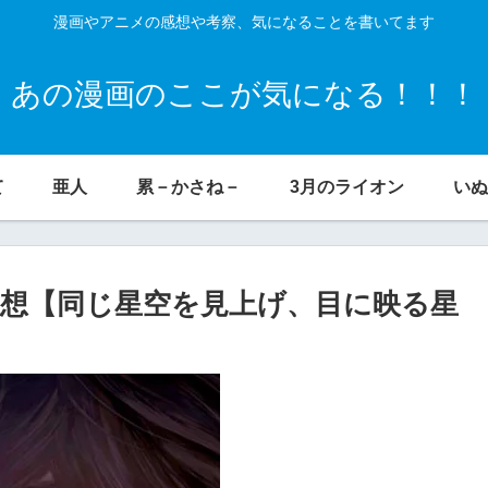
漫画やアニメの感想や考察、気になることを書いてます
あの漫画のここが気になる！！！
て
亜人
累－かさね－
3月のライオン
いぬ
感想【同じ星空を見上げ、目に映る星