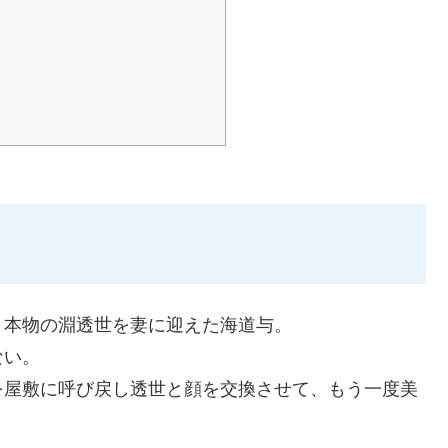
、本物の淵透世を妻に迎えた海道与。
ない。
を屋敷に呼び戻し透世と顔を交換させて、もう一度美