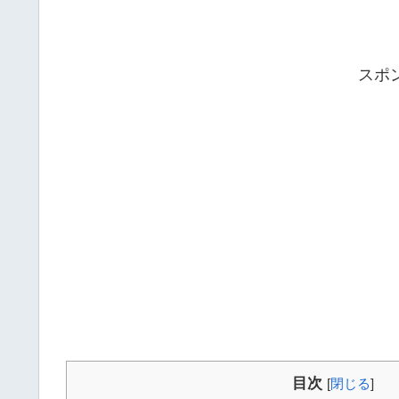
スポ
目次
[
閉じる
]