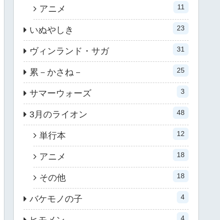
11
アニメ
23
いぬやしき
31
ヴィンランド・サガ
25
累－かさね－
3
サマーウォーズ
48
3月のライオン
12
単行本
18
アニメ
18
その他
4
バケモノの子
4
ヒモメン