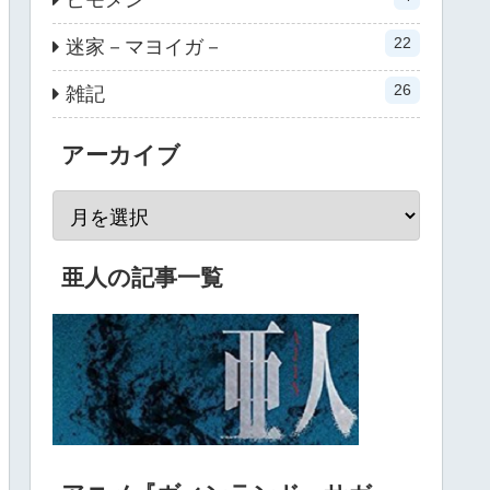
22
迷家－マヨイガ－
26
雑記
アーカイブ
亜人の記事一覧