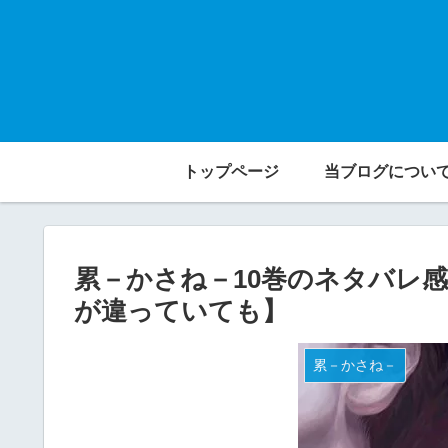
トップページ
当ブログについ
累－かさね－10巻のネタバレ
が違っていても】
累－かさね－