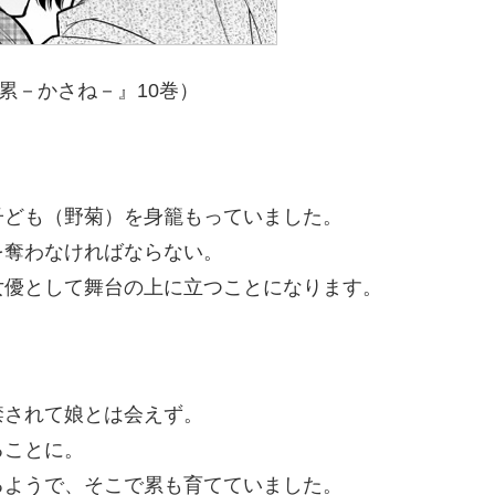
累－かさね－』10巻）
子ども（野菊）を身籠もっていました。
を奪わなければならない。
女優として舞台の上に立つことになります。
禁されて娘とは会えず。
ることに。
るようで、そこで累も育てていました。