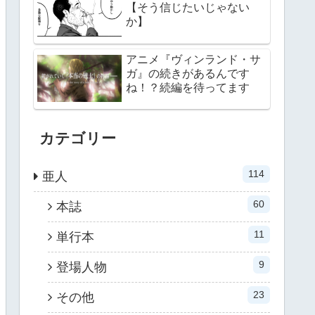
【そう信じたいじゃない
か】
アニメ『ヴィンランド・サ
ガ』の続きがあるんです
ね！？続編を待ってます
カテゴリー
114
亜人
60
本誌
11
単行本
9
登場人物
23
その他