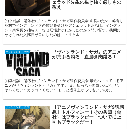
ェラッド先生の生き抜く厳しさの
教え
(c)幸村誠・講談社/ヴィンランド・サガ製作委員会 冬営のために略奪し
た村でイングランド兵の敵襲を受けたアシェラッドたちは、イングラ
ンド兵隊長を捕らえ、なぜ居場所がわかったのかを問い質す。拷問に
かけられた兵隊長が口にしたのは、トルケル...
『ヴィンランド・サガ』のアニメ
ヴィンランド・サガ
が荒ぶる滾る、血湧き肉躍る！
(c)幸村誠・講談社/ヴィンランド・サガ製作委員会 最近ハマっているア
ニメが『ヴィンランド・サガ』です。 え、めっちゃ面白いんだけど。
ヤバくない？カッコよくない？ もっと盛り上がってもいいのに。 ...
【アニメヴィンランド・サガ9話感
ヴィンランド・サガ
想】トルフィンー！その兵団（会
社）はブラックだー！ついでに上
司もブラックだー！