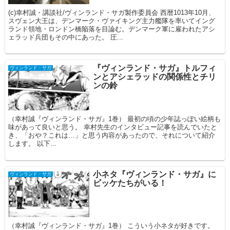
(c)幸村誠・講談社/ヴィンランド・サガ製作委員会 西暦1013年10月、
スヴェン大王は、デンマーク・ヴァイキング主力艦隊を率いてイング
ランド領地・ロンドン橋陥落を目論む。デンマーク軍に雇われたアシ
ェラッド兵団もその中にあった。 圧...
『ヴィンランド・サガ』トルフィ
ヴィンランド・サガ
ンとアシェラッドの関係性とチリ
ンの鈴
（幸村誠『ヴィンランド・サガ』1巻） 最初の頃の少年誌っぽい絵柄も
味があって良いと思う。 幸村先生のインタビュー記事を読んでいたと
き、「おや？これは…」と思う内容があったので、それについて紹介
します。 以下...
小ネタ『ヴィンランド・サガ』に
ヴィンランド・サガ
ビッケたちがいる！
（幸村誠『ヴィンランド・サガ』1巻） こういう小ネタが好きです。