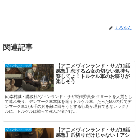
くろやん
関連記事
【アニメヴィンランド・サガ11話
ヴィンランド・サガ
感想】恋する乙女の切ない気持ち
察してよ！トルケル軍のお喋りが
楽しそう
(c)幸村誠・講談社/ヴィンランド・サガ製作委員会 クヌートを人質とし
て連れ去り、デンマーク軍本隊を追うトルケル軍。たった500の兵でデ
ンマーク軍1万6千の兵を敵に回そうとする行為が理解できないラグナ
ルに、トルケルは戦って死んだ者だけ...
【アニメヴィンランド・サガ16話
ヴィンランド・サガ
感想】爪切りだけじゃない！アシ