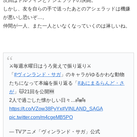
次回はトルフィンとアシェラッドの決闘。
しかし、友を自らの手で送ったあとのアシェラッドは機嫌
が悪いし恐いぞ…。
仲間が一人、また一人といなくなっていくのは淋しいね。
⚔️毎週水曜日はうろ覚えで振り返り⚔️
「
#ヴィンランド・サガ
」のキャラがゆるかわな動物
たちになって本編を振り返る「
#あにまるらんど・さ
が
」🐱21回を公開🆕
2人で過ごした懐かしい日々…👼👼
https://t.co/VZow38PyYx
#VINLAND_SAGA
pic.twitter.com/m4cgeMB5PO
— TVアニメ「ヴィンランド・サガ」公式