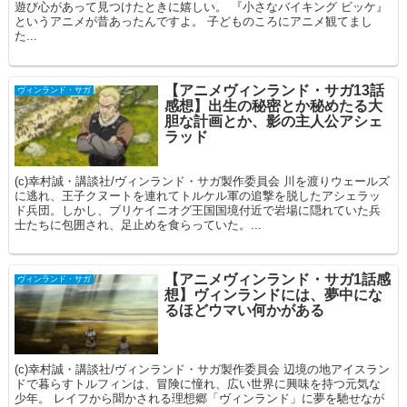
遊び心があって見つけたときに嬉しい。 『小さなバイキング ビッケ』
というアニメが昔あったんですよ。 子どものころにアニメ観てまし
た...
【アニメヴィンランド・サガ13話
ヴィンランド・サガ
感想】出生の秘密とか秘めたる大
胆な計画とか、影の主人公アシェ
ラッド
(c)幸村誠・講談社/ヴィンランド・サガ製作委員会 川を渡りウェールズ
に逃れ、王子クヌートを連れてトルケル軍の追撃を脱したアシェラッ
ド兵団。しかし、ブリケイニオグ王国国境付近で岩場に隠れていた兵
士たちに包囲され、足止めを食らっていた。...
【アニメヴィンランド・サガ1話感
ヴィンランド・サガ
想】ヴィンランドには、夢中にな
るほどウマい何かがある
(c)幸村誠・講談社/ヴィンランド・サガ製作委員会 辺境の地アイスラン
ドで暮らすトルフィンは、冒険に憧れ、広い世界に興味を持つ元気な
少年。 レイフから聞かされる理想郷「ヴィンランド」に夢を馳せなが