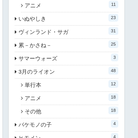
11
アニメ
23
いぬやしき
31
ヴィンランド・サガ
25
累－かさね－
3
サマーウォーズ
48
3月のライオン
12
単行本
18
アニメ
18
その他
4
バケモノの子
4
ヒモメン