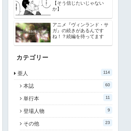
【そう信じたいじゃない
か】
アニメ『ヴィンランド・サ
ガ』の続きがあるんです
ね！？続編を待ってます
カテゴリー
114
亜人
60
本誌
11
単行本
9
登場人物
23
その他