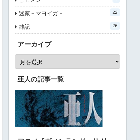
22
迷家－マヨイガ－
26
雑記
アーカイブ
亜人の記事一覧