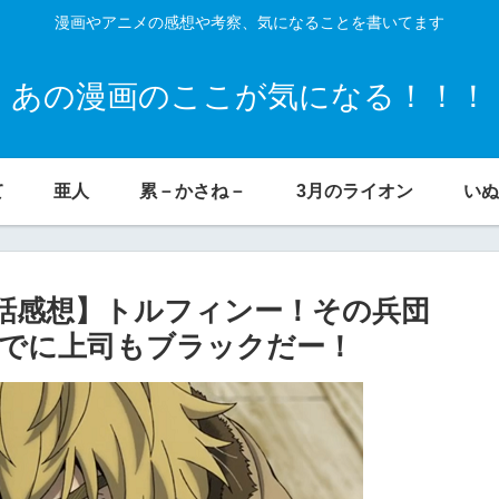
漫画やアニメの感想や考察、気になることを書いてます
あの漫画のここが気になる！！！
て
亜人
累－かさね－
3月のライオン
いぬ
話感想】トルフィンー！その兵団
でに上司もブラックだー！