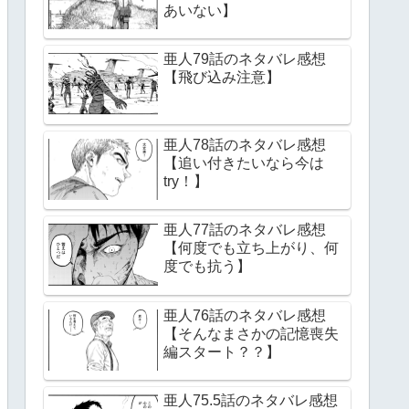
あいない】
亜人79話のネタバレ感想
【飛び込み注意】
亜人78話のネタバレ感想
【追い付きたいなら今は
try！】
亜人77話のネタバレ感想
【何度でも立ち上がり、何
度でも抗う】
亜人76話のネタバレ感想
【そんなまさかの記憶喪失
編スタート？？】
亜人75.5話のネタバレ感想