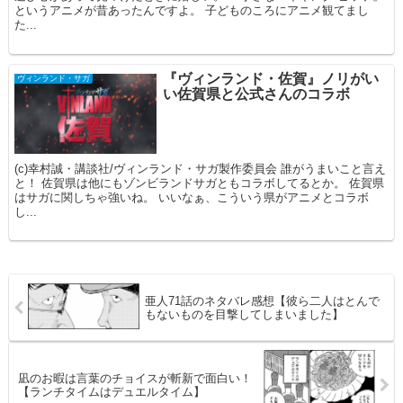
というアニメが昔あったんですよ。 子どものころにアニメ観てまし
た...
『ヴィンランド・佐賀』ノリがい
ヴィンランド・サガ
い佐賀県と公式さんのコラボ
(c)幸村誠・講談社/ヴィンランド・サガ製作委員会 誰がうまいこと言え
と！ 佐賀県は他にもゾンビランドサガともコラボしてるとか。 佐賀県
はサガに関しちゃ強いね。 いいなぁ、こういう県がアニメとコラボ
し...
亜人71話のネタバレ感想【彼ら二人はとんで
もないものを目撃してしまいました】
凪のお暇は言葉のチョイスが斬新で面白い！
【ランチタイムはデュエルタイム】