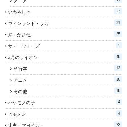
アニメ
23
いぬやしき
31
ヴィンランド・サガ
25
累－かさね－
3
サマーウォーズ
48
3月のライオン
12
単行本
18
アニメ
18
その他
4
バケモノの子
4
ヒモメン
22
迷家－マヨイガ－