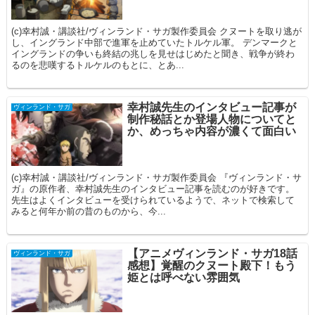
(c)幸村誠・講談社/ヴィンランド・サガ製作委員会 クヌートを取り逃が
し、イングランド中部で進軍を止めていたトルケル軍。 デンマークと
イングランドの争いも終結の兆しを見せはじめたと聞き、戦争が終わ
るのを悲嘆するトルケルのもとに、とあ...
幸村誠先生のインタビュー記事が
ヴィンランド・サガ
制作秘話とか登場人物についてと
か、めっちゃ内容が濃くて面白い
(c)幸村誠・講談社/ヴィンランド・サガ製作委員会 『ヴィンランド・サ
ガ』の原作者、幸村誠先生のインタビュー記事を読むのが好きです。
先生はよくインタビューを受けられているようで、ネットで検索して
みると何年か前の昔のものから、今...
【アニメヴィンランド・サガ18話
ヴィンランド・サガ
感想】覚醒のクヌート殿下！もう
姫とは呼べない雰囲気