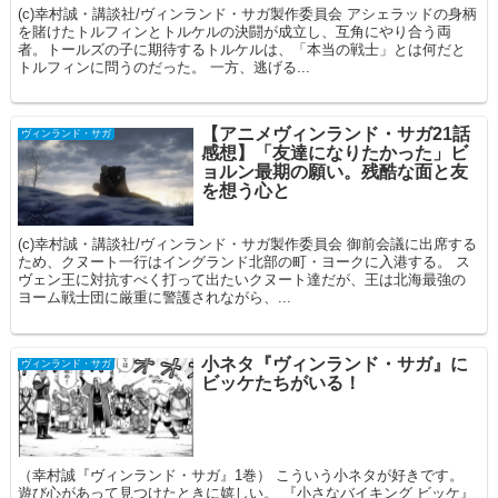
(c)幸村誠・講談社/ヴィンランド・サガ製作委員会 アシェラッドの身柄
を賭けたトルフィンとトルケルの決闘が成立し、互角にやり合う両
者。トールズの子に期待するトルケルは、「本当の戦士」とは何だと
トルフィンに問うのだった。 一方、逃げる...
【アニメヴィンランド・サガ21話
ヴィンランド・サガ
感想】「友達になりたかった」ビ
ョルン最期の願い。残酷な面と友
を想う心と
(c)幸村誠・講談社/ヴィンランド・サガ製作委員会 御前会議に出席する
ため、クヌート一行はイングランド北部の町・ヨークに入港する。 ス
ヴェン王に対抗すべく打って出たいクヌート達だが、王は北海最強の
ヨーム戦士団に厳重に警護されながら、...
小ネタ『ヴィンランド・サガ』に
ヴィンランド・サガ
ビッケたちがいる！
（幸村誠『ヴィンランド・サガ』1巻） こういう小ネタが好きです。
遊び心があって見つけたときに嬉しい。 『小さなバイキング ビッケ』