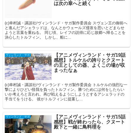
は次の章へと続く
(c)幸村誠・講談社/ヴィンランド・サガ製作委員会 スヴェン王の御前へ
と進んだアシェラッドは、なんとかウェールズ侵攻を思いとどまらせ
ようと言葉を重ねる。 同じ頃、レイフの説得に応じ故郷へ帰ることを
決心したトルフィン。 しかし、船に...
【アニメヴィンランド・サガ19話
ヴィンランド・サガ
感想】トルケルの誇りとクヌート
の王としての器、よくこの場が収
まったなぁ
(c)幸村誠・講談社/ヴィンランド・サガ製作委員会 トルケルの強烈な一
撃によりひどい怪我を負ったトルフィン。勝つためには何をしたらい
いか考えろと言われ、再び戦えるようにしようとするアシェラッドの
手当てをうける。 彼がトルフィンに提案し...
【アニメヴィンランド・サガ15話
ヴィンランド・サガ
感想】戦が終わったら、クヌート
殿下と一緒に鳥料理を