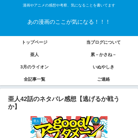
漫画やアニメの感想や考察、気になることを書いてます
あの漫画のここが気になる！！！
トップページ
当ブログについて
亜人
累－かさね－
3月のライオン
いぬやしき
全記事一覧
ご連絡
亜人42話のネタバレ感想【逃げるか戦う
か】
亜人